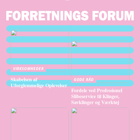
VIRKSOMHEDER
Skabelsen af
GODE RÅD
Uforglemmelige Oplevelser
Fordele ved Professionel
Slibeservice til Klinger,
Savklinger og Værktøj