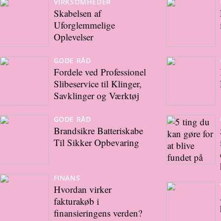
VIRKSOMHEDER
Skabelsen af
Uforglemmelige
Oplevelser
GODE RÅD
Fordele ved Professionel
Slibeservice til Klinger,
Savklinger og Værktøj
GODE RÅD
Brandsikre Batteriskabe
Til Sikker Opbevaring
FINANS
Hvordan virker
fakturakøb i
finansieringens verden?