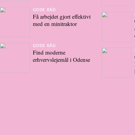
GODE RÅD
Få arbejdet gjort effektivt
med en minitraktor
GODE RÅD
Find moderne
erhvervslejemål i Odense