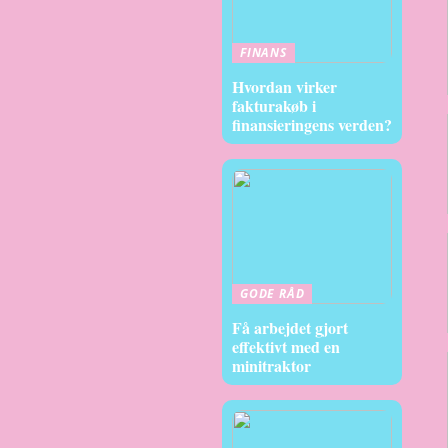
FINANS
Hvordan virker
fakturakøb i
finansieringens verden?
GODE RÅD
Få arbejdet gjort
effektivt med en
minitraktor