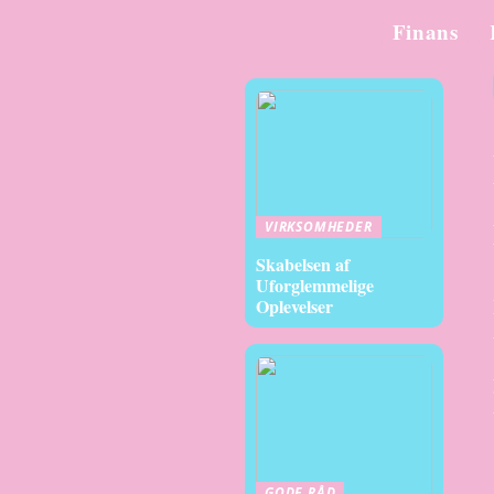
Finans
VIRKSOMHEDER
Skabelsen af
Uforglemmelige
Oplevelser
GODE RÅD