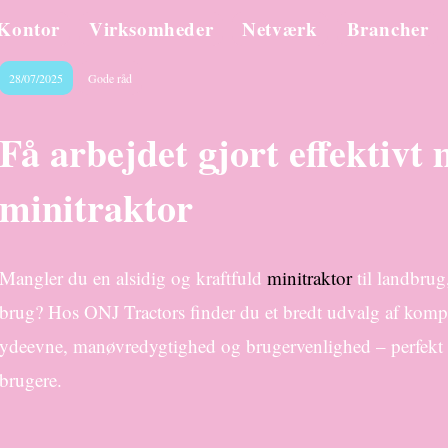
Kontor
Virksomheder
Netværk
Brancher
28/07/2025
Gode råd
Få arbejdet gjort effektivt
minitraktor
Mangler du en alsidig og kraftfuld
minitraktor
til landbrug,
brug? Hos ONJ Tractors finder du et bredt udvalg af kompa
ydeevne, manøvredygtighed og brugervenlighed – perfekt t
brugere.