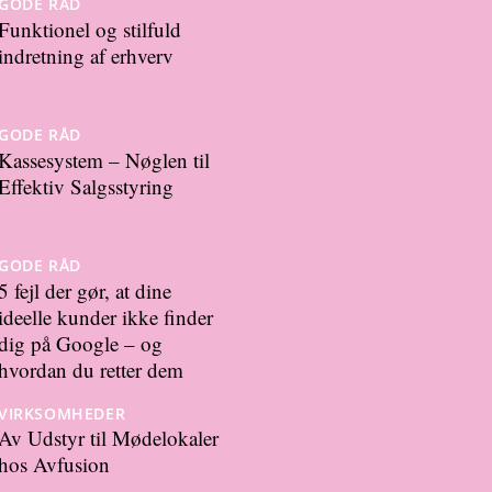
GODE RÅD
Funktionel og stilfuld
indretning af erhverv
GODE RÅD
Kassesystem – Nøglen til
Effektiv Salgsstyring
GODE RÅD
5 fejl der gør, at dine
ideelle kunder ikke finder
dig på Google – og
hvordan du retter dem
VIRKSOMHEDER
Av Udstyr til Mødelokaler
hos Avfusion