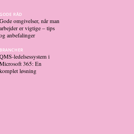
GODE RÅD
Gode omgivelser, når man
arbejder er vigtige – tips
og anbefalinger
BRANCHER
QMS-ledelsessystem i
Microsoft 365: En
komplet løsning