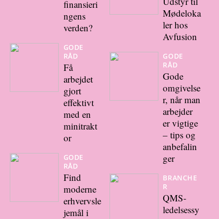
Udstyr til
finansieri
Mødeloka
ngens
ler hos
verden?
Avfusion
GODE
RÅD
GODE
RÅD
Få
Gode
arbejdet
omgivelse
gjort
r, når man
effektivt
arbejder
med en
er vigtige
minitrakt
– tips og
or
anbefalin
ger
GODE
RÅD
Find
BRANCHE
R
moderne
QMS-
erhvervsle
ledelsessy
jemål i