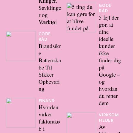
Klinger,
GODE
Savklinge
RÅD
r og
5 fejl der
Værktøj
gør, at
dine
GODE
ideelle
RÅD
Brandsikr
kunder
e
ikke
Batteriska
finder dig
be Til
på
Sikker
Google –
Opbevari
og
ng
hvordan
du retter
FINANS
dem
Hvordan
virker
VIRKSOM
HEDER
fakturakø
Av
b i