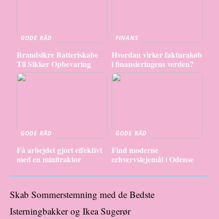
GODE RÅD
FINANS
Brandsikre Batteriskabe
Hvordan virker fakturakøb
Til Sikker Opbevaring
i finansieringens verden?
GODE RÅD
GODE RÅD
Få arbejdet gjort effektivt
Find moderne
med en minitraktor
erhvervslejemål i Odense
Skab Sommerstemning med de Bedste
Isterningbakker og Ikea Sugerør