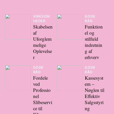
VIRKSOM
GODE
HEDER
RÅD
Skabelsen
Funktion
af
el og
Uforglem
stilfuld
melige
indretnin
Oplevelse
g af
r
erhverv
GODE
GODE
RÅD
RÅD
Fordele
Kassesyst
ved
em –
Professio
Nøglen til
nel
Effektiv
Slibeservi
Salgsstyri
ce til
ng