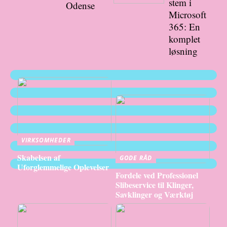
stem i
Odense
Microsoft
365: En
komplet
løsning
VIRKSOMHEDER
Skabelsen af
GODE RÅD
Uforglemmelige Oplevelser
Fordele ved Professionel
Slibeservice til Klinger,
Savklinger og Værktøj