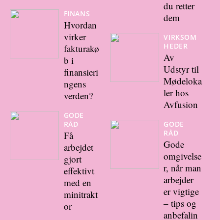
du retter
FINANS
dem
Hvordan
virker
VIRKSOM
HEDER
fakturakø
Av
b i
Udstyr til
finansieri
Mødeloka
ngens
ler hos
verden?
Avfusion
GODE
RÅD
GODE
RÅD
Få
Gode
arbejdet
omgivelse
gjort
r, når man
effektivt
arbejder
med en
er vigtige
minitrakt
– tips og
or
anbefalin