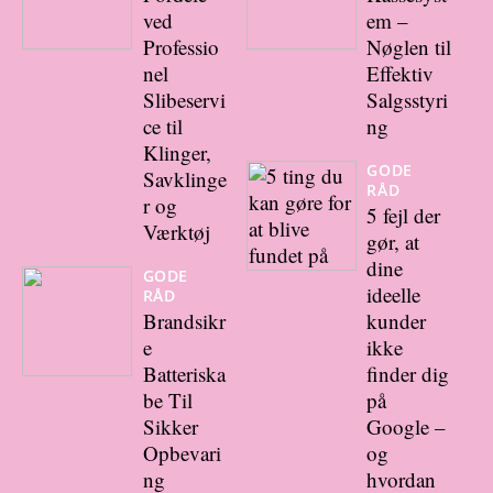
ved
em –
Professio
Nøglen til
nel
Effektiv
Slibeservi
Salgsstyri
ce til
ng
Klinger,
GODE
Savklinge
RÅD
r og
5 fejl der
Værktøj
gør, at
dine
GODE
ideelle
RÅD
Brandsikr
kunder
e
ikke
Batteriska
finder dig
be Til
på
Sikker
Google –
Opbevari
og
ng
hvordan