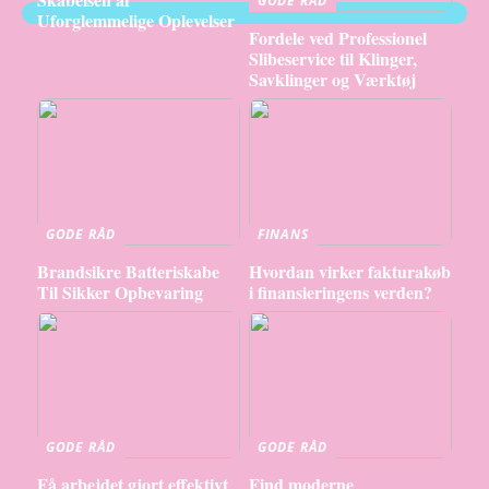
GODE RÅD
Uforglemmelige Oplevelser
Fordele ved Professionel
Slibeservice til Klinger,
Savklinger og Værktøj
GODE RÅD
FINANS
Brandsikre Batteriskabe
Hvordan virker fakturakøb
Til Sikker Opbevaring
i finansieringens verden?
GODE RÅD
GODE RÅD
Få arbejdet gjort effektivt
Find moderne