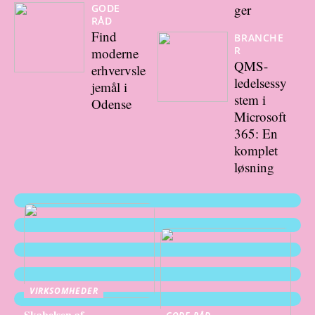
ger
GODE
RÅD
Find
BRANCHE
R
moderne
QMS-
erhvervsle
ledelsessy
jemål i
stem i
Odense
Microsoft
365: En
komplet
løsning
VIRKSOMHEDER
Skabelsen af