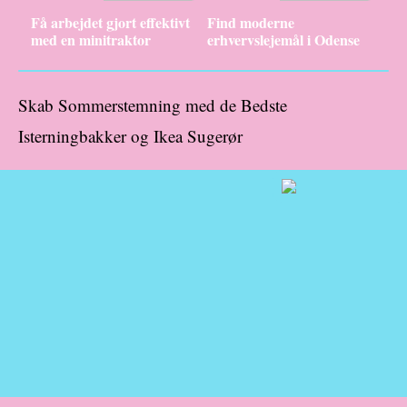
Få arbejdet gjort effektivt
Find moderne
med en minitraktor
erhvervslejemål i Odense
Skab Sommerstemning med de Bedste
Isterningbakker og Ikea Sugerør