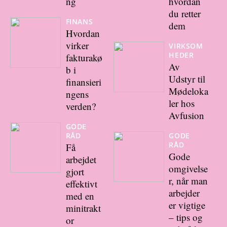
ng
hvordan
du retter
FINANS
dem
Hvordan
virker
VIRKSOM
HEDER
fakturakø
Av
b i
Udstyr til
finansieri
Mødeloka
ngens
ler hos
verden?
Avfusion
GODE
RÅD
GODE
RÅD
Få
Gode
arbejdet
omgivelse
gjort
r, når man
effektivt
arbejder
med en
er vigtige
minitrakt
– tips og
or