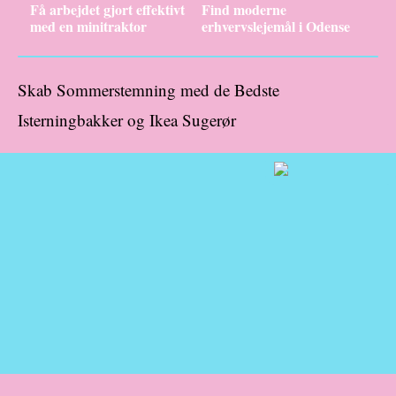
Få arbejdet gjort effektivt
Find moderne
med en minitraktor
erhvervslejemål i Odense
Skab Sommerstemning med de Bedste
Isterningbakker og Ikea Sugerør