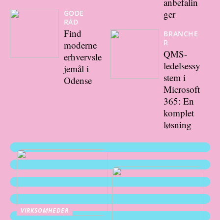
anbefalin
ger
GODE
RÅD
Find
BRANCHE
R
moderne
QMS-
erhvervsle
ledelsessy
jemål i
stem i
Odense
Microsoft
365: En
komplet
løsning
VIRKSOMHEDER