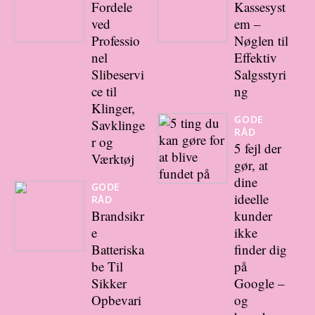
Fordele
Kassesyst
ved
em –
Professio
Nøglen til
nel
Effektiv
Slibeservi
Salgsstyri
ce til
ng
Klinger,
GODE
Savklinge
RÅD
r og
5 fejl der
Værktøj
gør, at
dine
GODE
ideelle
RÅD
Brandsikr
kunder
e
ikke
Batteriska
finder dig
be Til
på
Sikker
Google –
Opbevari
og