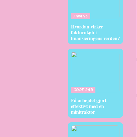
FINANS
Hvordan virker
fakturakøb i
finansieringens verden?
GODE RÅD
Få arbejdet gjort
effektivt med en
minitraktor