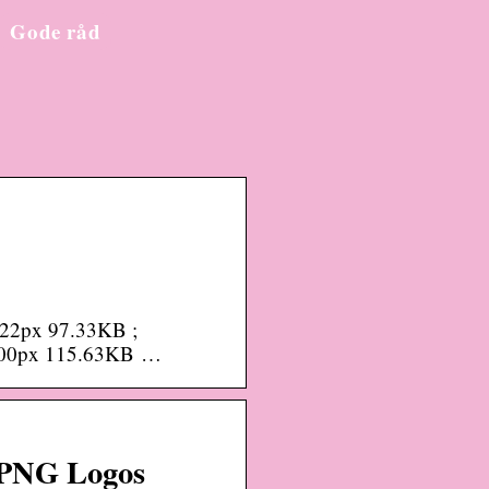
Gode råd
522px 97.33KB ;
200px 115.63KB …
 PNG Logos