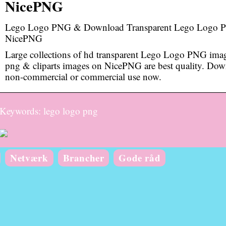
NicePNG
Lego Logo PNG & Download Transparent Lego Logo PN
NicePNG
Large collections of hd transparent Lego Logo PNG imag
png & cliparts images on NicePNG are best quality. D
non-commercial or commercial use now.
Keywords: lego logo png
Netværk
Brancher
Gode råd