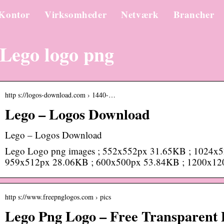
Kontor
Virksomheder
Netværk
Brancher
Lego logo png
http s://logos-download.com › 1440-…
Lego – Logos Download
Lego – Logos Download
Lego Logo png images ; 552x552px 31.65KB ; 1024x
959x512px 28.06KB ; 600x500px 53.84KB ; 1200x1
http s://www.freepnglogos.com › pics
Lego Png Logo – Free Transparent