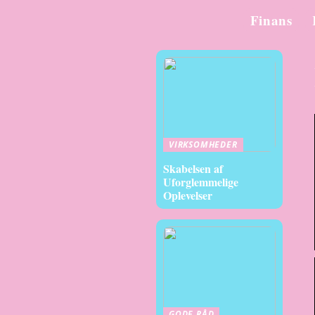
Finans
VIRKSOMHEDER
Skabelsen af
Uforglemmelige
Oplevelser
GODE RÅD