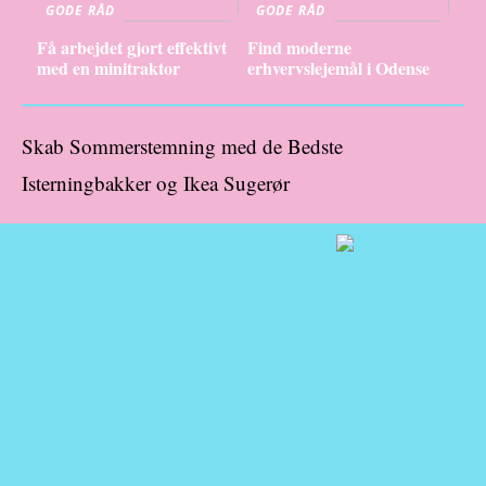
GODE RÅD
GODE RÅD
Få arbejdet gjort effektivt
Find moderne
med en minitraktor
erhvervslejemål i Odense
Skab Sommerstemning med de Bedste
Isterningbakker og Ikea Sugerør